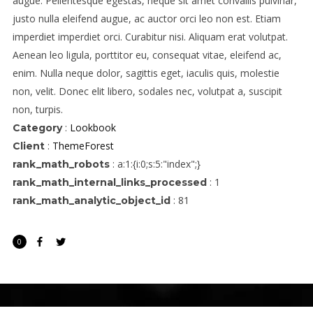
augue. Pellentesque egestas, neque sit amet convallis pulvinar,
justo nulla eleifend augue, ac auctor orci leo non est. Etiam
imperdiet imperdiet orci. Curabitur nisi. Aliquam erat volutpat.
Aenean leo ligula, porttitor eu, consequat vitae, eleifend ac,
enim. Nulla neque dolor, sagittis eget, iaculis quis, molestie
non, velit. Donec elit libero, sodales nec, volutpat a, suscipit
non, turpis.
:
Lookbook
Category
:
ThemeForest
Client
:
a:1:{i:0;s:5:"index";}
rank_math_robots
:
1
rank_math_internal_links_processed
:
81
rank_math_analytic_object_id
0